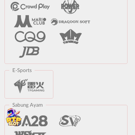
E-Sports
Sabung Ayam