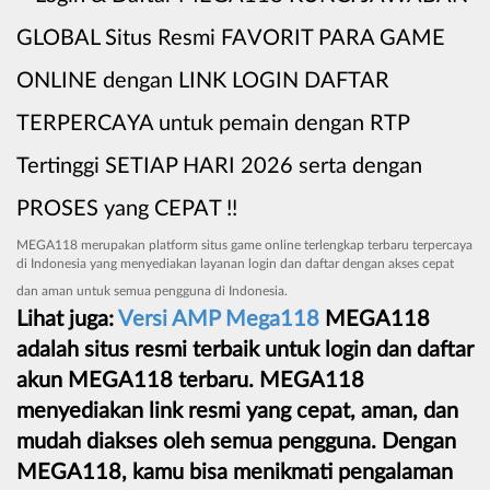
GLOBAL Situs Resmi FAVORIT PARA GAME
ONLINE dengan LINK LOGIN DAFTAR
TERPERCAYA untuk pemain dengan RTP
Tertinggi SETIAP HARI 2026 serta dengan
PROSES yang CEPAT !!
MEGA118 merupakan platform situs game online terlengkap terbaru terpercaya
di Indonesia yang menyediakan layanan login dan daftar dengan akses cepat
dan aman untuk semua pengguna di Indonesia.
Lihat juga:
Versi AMP Mega118
MEGA118
adalah situs resmi terbaik untuk login dan daftar
akun MEGA118 terbaru. MEGA118
menyediakan link resmi yang cepat, aman, dan
mudah diakses oleh semua pengguna. Dengan
MEGA118, kamu bisa menikmati pengalaman