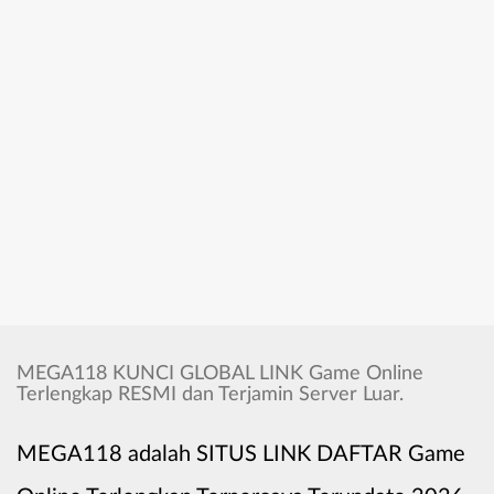
MEGA118 KUNCI GLOBAL LINK Game Online
Terlengkap RESMI dan Terjamin Server Luar.
MEGA118 adalah SITUS LINK DAFTAR Game