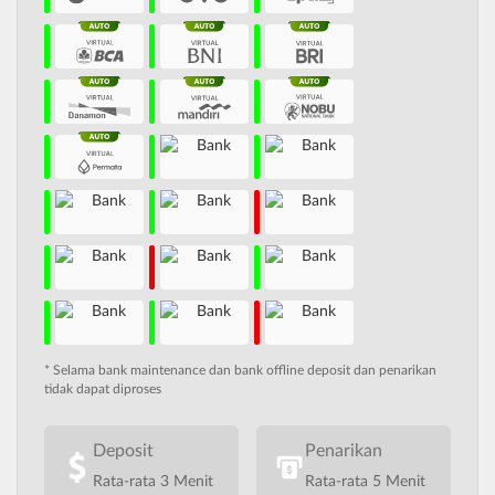
* Selama bank maintenance dan bank offline deposit dan penarikan
tidak dapat diproses
Deposit
Penarikan
Rata-rata 3 Menit
Rata-rata 5 Menit