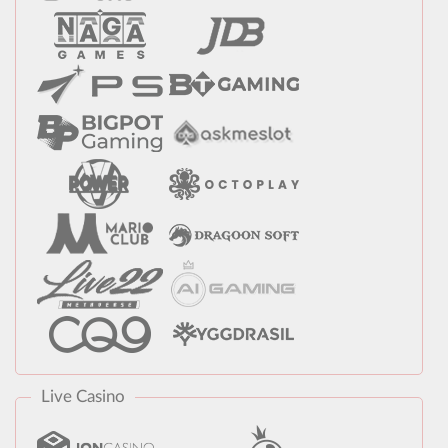
Live Casino