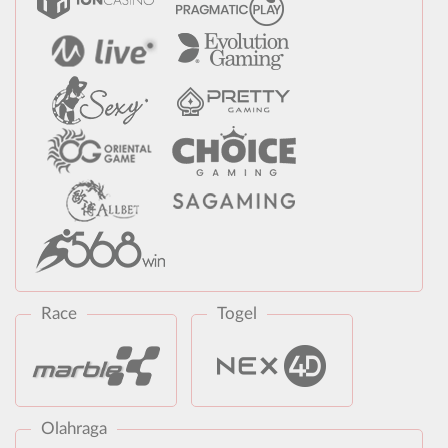
Race
Togel
Olahraga