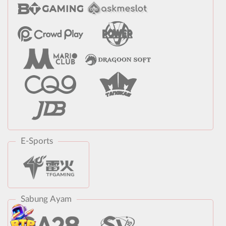
E-Sports
Sabung Ayam