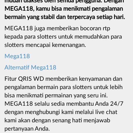
mudah diakses oleh semua pengguna. Dengan
MEGA118, kamu bisa menikmati pengalaman
bermain yang stabil dan terpercaya setiap hari.
MEGA118 juga memberikan bocoran rtp
kepada para slotters untuk memudahkan para
slotters mencapai kemenangan.
Mega118
Alternatif Mega118
Fitur QRIS WD memberikan kenyamanan dan
pengalaman bermain para slotters untuk lebih
bisa menikmati permainan yang seru ini.
MEGA118 selalu sedia membantu Anda 24/7
dengan menghubungi kami melalui live chat
kami akan dengan senang hati menjawab
pertanyaan Anda.