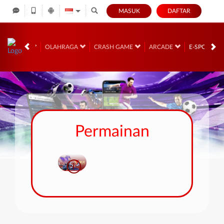
MASUK
DAFTAR
TOGEL
OLAHRAGA
CRASH GAME
ARCADE
E-SPORTS
Permainan
i