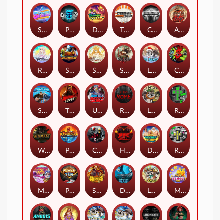
Superstar Sevens
PRAY FOR SIX
Danny Dollar
TOSHI WAYS CLUB
CIRCLE OF LIFE
ARMY OF ARES
RAINBOW PRINCESS
STEAMRUNNERS
SUN PRINCESS
SPEAR OF ATHENA
LE SANTA
CHAOS CREW 3
STORMBORN
THE WILDWOOD CURSE
Ultimate Slot of America
Reign of Rome
Le Bandit
Rad Maxx
Wanted Dead or a Wild
Phoenix
Cash Crew
Hounds Of Hell
Divine Drop
RIP City
Munchy Milo
Power of 10
Strength Of Hercules
Dynasty of Death
Le Digger
Magic Piggy OG