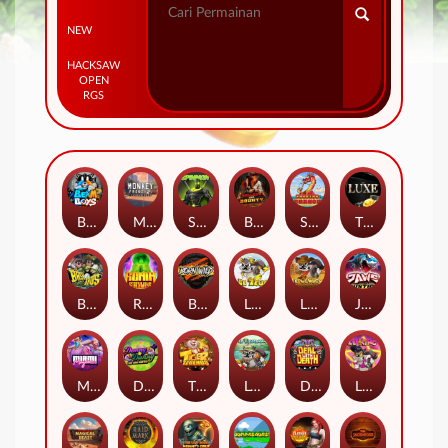
NEW
HACKSAW
OPEN
RGS
Beam Boys
Monkey Frenzy 2: Boss is Here!
Spinman
BULLETS AND BOUNTY
SMOKING DRAGON
The Luxe
BASH BROS
Ronin Stackways
Born Wild
LE ZEUS
LE COWBOY
JAWS OF JUSTICE
MIAMI MAYHEM
DONNY AND DANNY
TIGER LEGENDS
Le Fisherman
DEAL WITH DEATH
LE KING