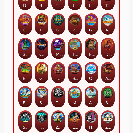
Darkside Prairie: Magical Beast
Raidmark
The Lost Book of Mummy’s Curse
Jumpasaurs
Leatherheads
The Jack & Rose
Crowned Corners
Junkyard Kings 2
Ghostly Hallows
Peek & Pounce
Gobstopper Grind
Avalanche
3 Arcane Cauldrons
Crownlings Clusters
Midnight Mirage
Tikitopia BoosterBelt
Bonnie's Buccaneers
Demon Queen
Buzz Patrol
Gearlab Genius
The Crime File
Behind Bars: Masterplan
Opa Santorini!
Arena of Iron
Epic Ze Zeus
Supreme Zeus
THE COUNT
MARLIN MASTERS: THE BIG HAUL
Aiko and the Wind Spirit
Booze Bash
SixSixSix
Invictus
Ze Zeus
Eye of Medusa
Hot Ross
Zeus Ze Zecond