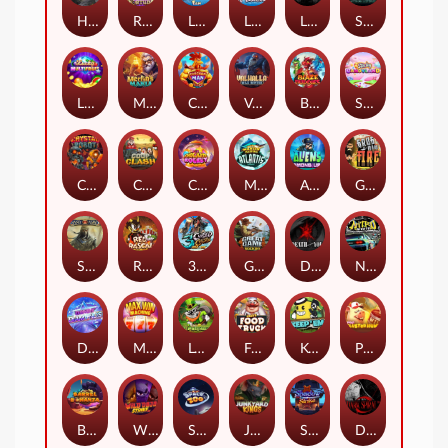
Hand of Anubis
Rise of Fortuna
LE FOOTBALL FAN
LE HOOLIGAN
Life and Death
Shadow Treasure
Lucky Multifruit
Merlin's Mania
Chicken Man
Valhalla: Wild Winter
Blaze Buddies
Sticky Candyland
Crystal Robot
Coop Clash
Chocolate Rocket
Marlin Masters Atlantis
Aliens Among Us
Grug Make Fire
Sand and Ashes
Red Rascal™
3 Cursed Chests™
Great Game Rockies
Death Becomes You
Nitro Nights
Dandy Diamonds
Max Win Machine
Le Prechaun
Fred's Food Truck
Keep 'em
Piggy Cluster Hunt
Barrel Bonanza
Wild Dojo Strike
Space Zoo
Junkyard Kings
Shadow Strike
Dark Spiral