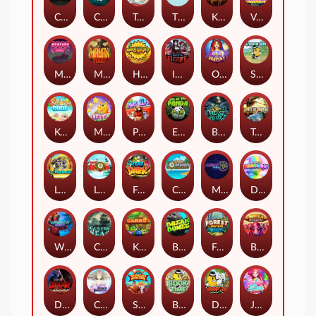
Chaos Crew
Cubes 2
Tai The Toad
The Respinners
Klowns
Vending Machine
Mystery Motel
Mayan Stackways
Harvest Wilds
Immortal Desire
Orb of Destiny
Stack'em
Keep 'em Cool
Magic Piggy
Pug Life
Eye of the Panda
Beast Below
Temple of Torment
Le Pharaoh
Let It Snow
Fear the Dark
Cash Compass
Miami Multiplier
Double Rainbow
Warrior Ways
Cursed Seas
King Carrot
Break Bones
Forest Fortune
Buffalo Stack'n'Sync
Dark Summoning
Cloud Princess
Shaolin Master
Book of Time
Drop'em
Jelly Slice