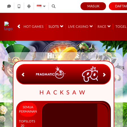
MASUK
DAFTA
IDR
12,675,702,
HOT GAMES
SLOTS
LIVE CASINO
RACE
TOGE
HACKSAW
SEMUA
PERMAINAN
TOP
SLOTS
20