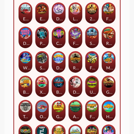
Eternal Duel
EPIC BULLETS & BOUNTY
Dusk Princess
Le Bunny
2 Wild 2 Die
Fist Of Destruction
Dork Unit
Pray for Three
Chaos Crew 2
Fighter Pit
Stormforged
Rusty & Curly
Wishbringer
Slayers Inc
Dorks of The Deep
Rotten
FRKN Bananas
Marlin Master
Benny The Beer
Xmas Drop
Bloodthirst
Densho
Undead Fortune
Gladiator Legends
Toshi Video Club
OmNom
Get The Cheese
Aztec Twist
Fruit Duel
Hop'n'Pop