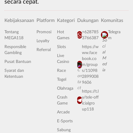
secara cepat.
Kebijaksanaan
Platform
Kategori
Dukungan
Komunitas
Tentang
Promosi
Hot
+628785
Telegra
MEGA118
Games
3766387
m
Loyalty
Responsible
Slots
https://w
Referral
Gambling
ww.face
Live
book.co
Pusat Bantuan
Casino
m/group
Syarat dan
Race
s/11098
Ketentuan
2899008
Togel
9606
Olahraga
https://t.l
Crash
y/tele-off
Game
icialgro
up118
Arcade
E-Sports
Sabung