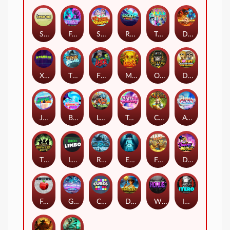
Stick'em
Feel The Beat
Snow Slingers
Rocket Reels
Twisted Lab
Dragon’s Domain
Xpander
Time Spinners
Fire My Laser
Mighty Masks
Outlasw Inc
Donut Division
Joker Bombs
BOUNCY BOMBS
Le Viking
Tasty Treats
Cash Quest
Alpha Eagle
The Bowery Boys
Limbo
Rise of Ymir
Evil Eyes
Frank's Farm
DONNY DOUGH
Frutz
Gronk's Gems
Cubes
Dawn of Kings
Wings of Horus
ITERO