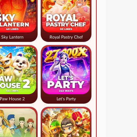
Sky Lantern
Royal Pastry Chef
Paw House 2
Let's Party