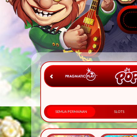
SEMUA PERMAINAN
SLOTS