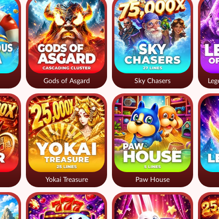
Gods of Asgard
Sky Chasers
Leg
Yokai Treasure
Paw House