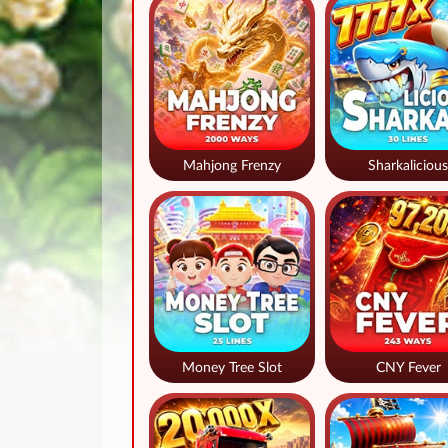
Mahjong Frenzy
Sharkalicious
Money Tree Slot
CNY Fever