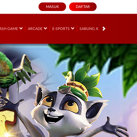
MASUK
DAFTAR
PROMOSI
ASH GAME
ARCADE
E-SPORTS
SABUNG AYAM