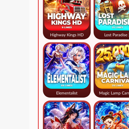
Highway Kings HD
Lost Paradise 
Elementalist
Magic Lamp Carn