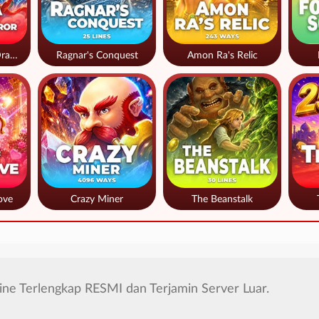
Nezha And The Dragon Emperor
Ragnar's Conquest
Amon Ra's Relic
ove
Crazy Miner
The Beanstalk
Terlengkap RESMI dan Terjamin Server Luar.