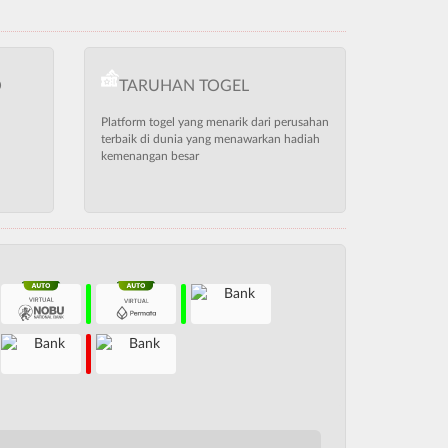
O
TARUHAN TOGEL
Platform togel yang menarik dari perusahan
terbaik di dunia yang menawarkan hadiah
kemenangan besar