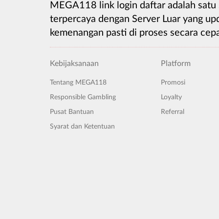
MEGA118 link login daftar adalah sa
terpercaya dengan Server Luar yang up
kemenangan pasti di proses secara cepa
Kebijaksanaan
Platform
Tentang MEGA118
Promosi
Responsible Gambling
Loyalty
Pusat Bantuan
Referral
Syarat dan Ketentuan