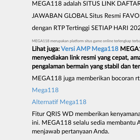
MEGA118 adalah SITUS LINK DAFTAR G
JAWABAN GLOBAL Situs Resmi FAVO
dengan RTP Tertinggi SETIAP HARI 20
MEGA118 merupakan platform situs game online terlengkap terbar
Lihat juga:
Versi AMP Mega118
MEGA118
menyediakan link resmi yang cepat, a
pengalaman bermain yang stabil dan ter
MEGA118 juga memberikan bocoran rtp 
Mega118
Alternatif Mega118
Fitur QRIS WD memberikan kenyamanan 
ini. MEGA118 selalu sedia membantu A
menjawab pertanyaan Anda.