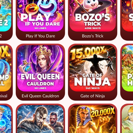
2
Play If You Dare
Bozo's Trick
ival
Evil Queen Cauldron
Gate of Ninja