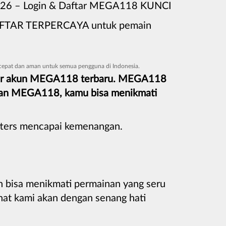
026 – Login & Daftar MEGA118 KUNCI
FTAR TERPERCAYA untuk pemain
 cepat dan aman untuk semua pengguna di Indonesia.
ftar akun MEGA118 terbaru. MEGA118
ngan MEGA118, kamu bisa menikmati
tters mencapai kemenangan.
 bisa menikmati permainan yang seru
at kami akan dengan senang hati