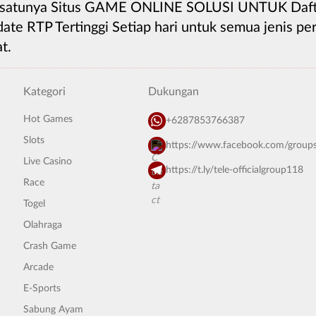
tu satunya Situs GAME ONLINE SOLUSI UNTUK Daft
date RTP Tertinggi Setiap hari untuk semua jenis 
t.
Kategori
Dukungan
Hot Games
+6287853766387
Slots
https://www.facebook.com/grou
Live Casino
https://t.ly/tele-officialgroup118
Race
Togel
Olahraga
Crash Game
Arcade
E-Sports
Sabung Ayam