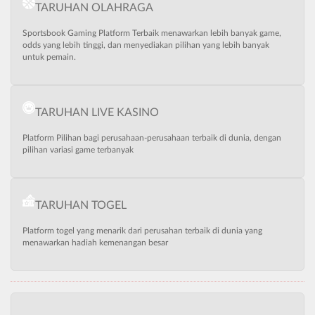
TARUHAN OLAHRAGA
Sportsbook Gaming Platform Terbaik menawarkan lebih banyak game,
odds yang lebih tinggi, dan menyediakan pilihan yang lebih banyak
untuk pemain.
TARUHAN LIVE KASINO
Platform Pilihan bagi perusahaan-perusahaan terbaik di dunia, dengan
pilihan variasi game terbanyak
TARUHAN TOGEL
Platform togel yang menarik dari perusahan terbaik di dunia yang
menawarkan hadiah kemenangan besar