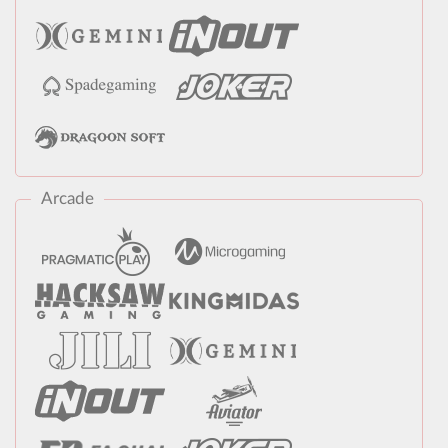
Arcade