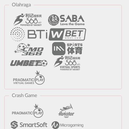
Olahraga
Crash Game