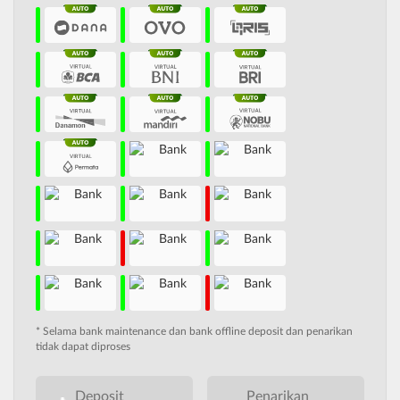
* Selama bank maintenance dan bank offline deposit dan penarikan
tidak dapat diproses
Deposit
Penarikan