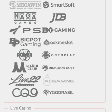
Live Casino