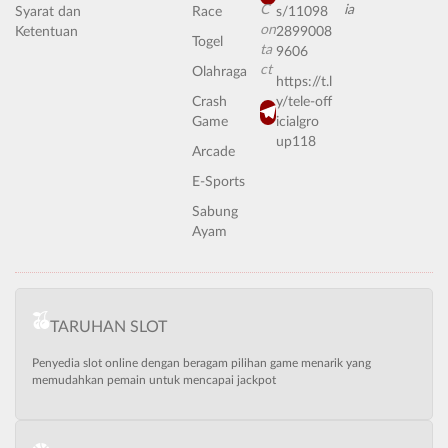
Syarat dan
Race
s/11098
Ketentuan
2899008
Togel
9606
Olahraga
https://t.l
Crash
y/tele-off
Game
icialgro
up118
Arcade
E-Sports
Sabung
Ayam
TARUHAN SLOT
Penyedia slot online dengan beragam pilihan game menarik yang
memudahkan pemain untuk mencapai jackpot