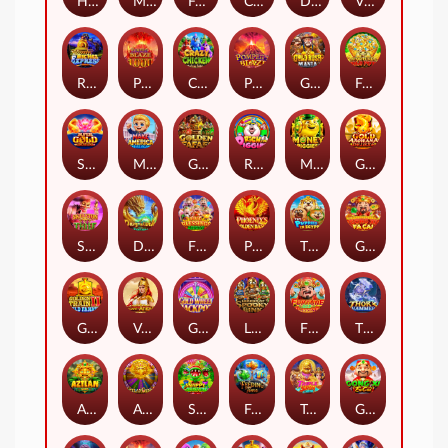
Huffin’ And Puffin’ Ultra Wheel
MUMMY'S CURSE
Fuyu Phoenix
Crown of Olympus
Dragon Link Collection
VEGAS CASH LINK
Riches Express
Pompeii’s Blaze 1000
Crazy Chicken
Pompeil Blaze
Gold Rush Mania
Fortune Gold Pots
Super Gold Arowana
Make America Great Again
GOLDEN FAFAFA
RICH PIGGIES WORLD
Money Piggies
GOLD AROWANA
Skeleton Thief
Dragon Link Fortune
FIVE BLESSINGS ARRIVE
Phoenix's Golden Basin
THE PUPPIES IN EGYPT
GONG XI FA CAI
GOLDEN TRAIN 2
Valiant of Athena
Gold Wheel Jackpot
LEGEND OF SPOOKY LINK
FORTUNE GOD BLESSING
Thor's Hammer
Aztlan Gems
AZTLAN GEMS2
SNAPPY CARNIVAL
Feeding Time
Triple Spin Xtreme
GONG XI FA CAI