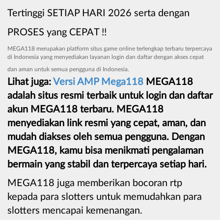
Tertinggi SETIAP HARI 2026 serta dengan
PROSES yang CEPAT !!
MEGA118 merupakan platform situs game online terlengkap terbaru terpercaya
di Indonesia yang menyediakan layanan login dan daftar dengan akses cepat
dan aman untuk semua pengguna di Indonesia.
Lihat juga:
Versi AMP Mega118
MEGA118
adalah situs resmi terbaik untuk login dan daftar
akun MEGA118 terbaru. MEGA118
menyediakan link resmi yang cepat, aman, dan
mudah diakses oleh semua pengguna. Dengan
MEGA118, kamu bisa menikmati pengalaman
bermain yang stabil dan terpercaya setiap hari.
MEGA118 juga memberikan bocoran rtp
kepada para slotters untuk memudahkan para
slotters mencapai kemenangan.