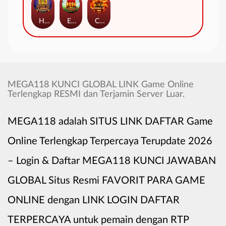
House of Lions Megaways Jackpot Play
Egg Rush Jackpot Play
Crown of Fire Jackpot Play
MEGA118 KUNCI GLOBAL LINK Game Online
Terlengkap RESMI dan Terjamin Server Luar.
MEGA118 adalah SITUS LINK DAFTAR Game
Online Terlengkap Terpercaya Terupdate 2026
– Login & Daftar MEGA118 KUNCI JAWABAN
GLOBAL Situs Resmi FAVORIT PARA GAME
ONLINE dengan LINK LOGIN DAFTAR
TERPERCAYA untuk pemain dengan RTP