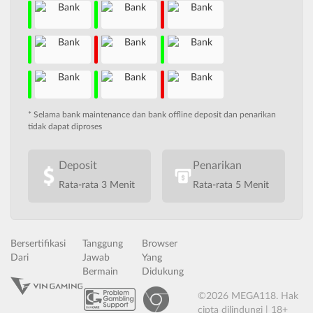
* Selama bank maintenance dan bank offline deposit dan penarikan
tidak dapat diproses
Deposit
Penarikan
Rata-rata 3 Menit
Rata-rata 5 Menit
Bersertifikasi
Tanggung
Browser
Dari
Jawab
Yang
Bermain
Didukung
©2026 MEGA118. Hak
cipta dilindungi | 18+