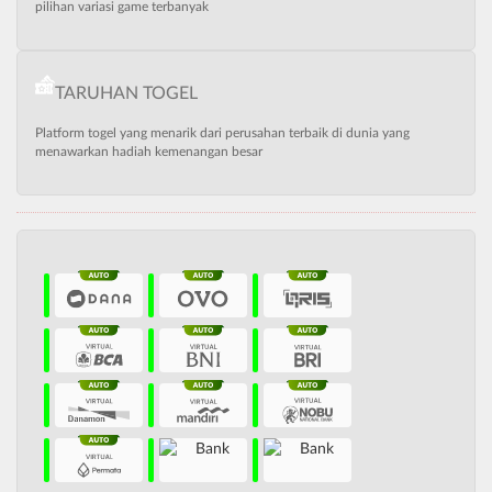
pilihan variasi game terbanyak
TARUHAN TOGEL
Platform togel yang menarik dari perusahan terbaik di dunia yang
menawarkan hadiah kemenangan besar