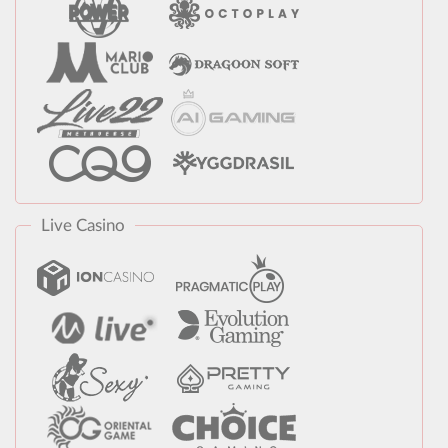
Live Casino