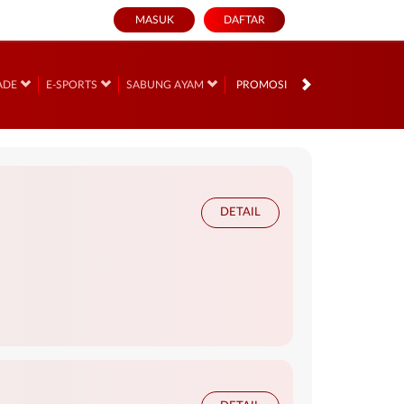
MASUK
DAFTAR
PROMOSI
ADE
E-SPORTS
SABUNG AYAM
DETAIL