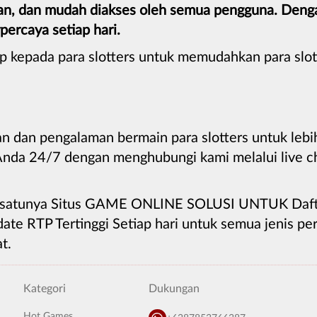
man, dan mudah diakses oleh semua pengguna. De
percaya setiap hari.
kepada para slotters untuk memudahkan para slo
dan pengalaman bermain para slotters untuk lebih
nda 24/7 dengan menghubungi kami melalui live ch
tu satunya Situs GAME ONLINE SOLUSI UNTUK Daft
date RTP Tertinggi Setiap hari untuk semua jenis 
t.
Kategori
Dukungan
Hot Games