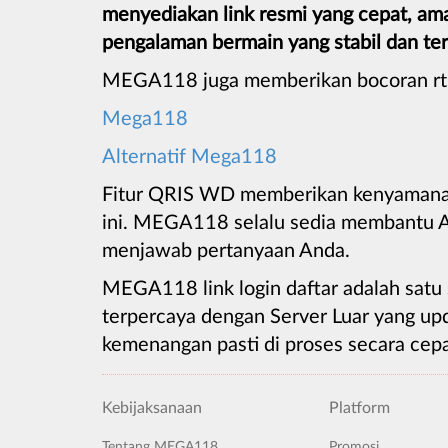
menyediakan link resmi yang cepat, a
pengalaman bermain yang stabil dan ter
MEGA118 juga memberikan bocoran rtp 
Mega118
Alternatif Mega118
Fitur QRIS WD memberikan kenyamanan 
ini. MEGA118 selalu sedia membantu A
menjawab pertanyaan Anda.
MEGA118 link login daftar adalah sa
terpercaya dengan Server Luar yang up
kemenangan pasti di proses secara cepa
Kebijaksanaan
Platform
Tentang MEGA118
Promosi