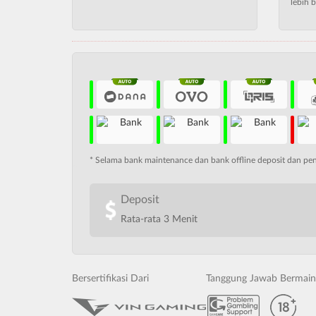
lebih 
* Selama bank maintenance dan bank offline deposit dan pen
Deposit
Rata-rata 3 Menit
Bersertifikasi Dari
Tanggung Jawab Bermain