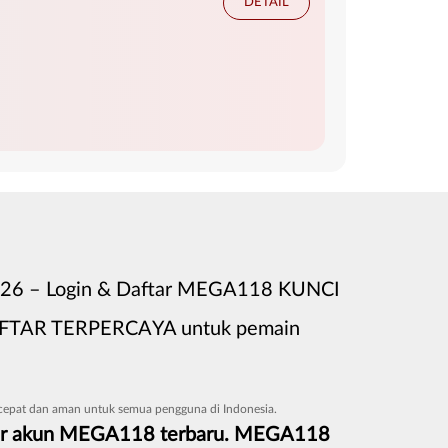
DETAIL
026 – Login & Daftar MEGA118 KUNCI
FTAR TERPERCAYA untuk pemain
 cepat dan aman untuk semua pengguna di Indonesia.
ftar akun MEGA118 terbaru. MEGA118