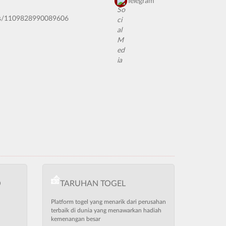
Telegram
ps/1109828990089606
O
TARUHAN TOGEL
Platform togel yang menarik dari perusahan
terbaik di dunia yang menawarkan hadiah
kemenangan besar