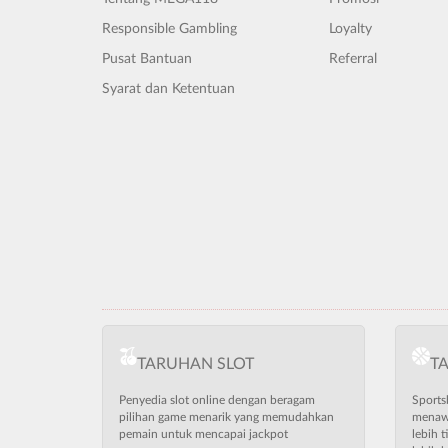
Responsible Gambling
Loyalty
Pusat Bantuan
Referral
Syarat dan Ketentuan
TARUHAN SLOT
T
Penyedia slot online dengan beragam
Sports
pilihan game menarik yang memudahkan
menawa
pemain untuk mencapai jackpot
lebih 