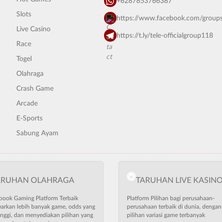
+6287853766387
Slots
https://www.facebook.com/grou
Live Casino
https://t.ly/tele-officialgroup118
Race
Togel
Olahraga
Crash Game
Arcade
E-Sports
Sabung Ayam
ARUHAN OLAHRAGA
TARUHAN LIVE KASIN
book Gaming Platform Terbaik
Platform Pilihan bagi perusahaan-
rkan lebih banyak game, odds yang
perusahaan terbaik di dunia, dengan
tinggi, dan menyediakan pilihan yang
pilihan variasi game terbanyak